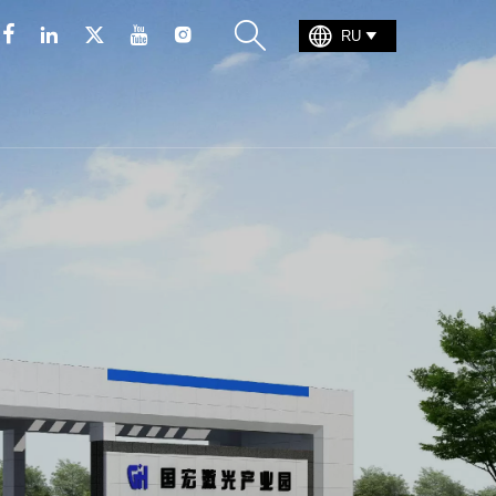







RU
