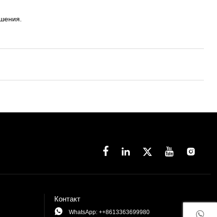
шения.





Контакт

WhatsApp: ++8613363699980
