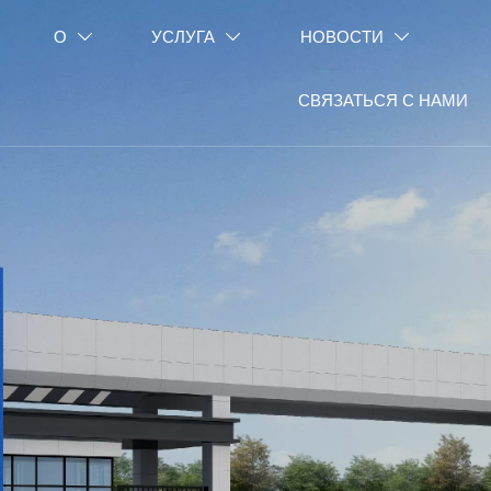
О
УСЛУГА
НОВОСТИ



СВЯЗАТЬСЯ С НАМИ