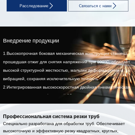


Расследование
Связаться с нами
Внедрение продукции
1.Высокопрочная боковая механическая конструкция станины,
прошедшая отжиг для снятия напряжений при 600°C, обладает
высокой структурной жесткостью, малыми деформациями и
вибрацией, сохраняя исключительную точность
2.Интегрированная высокоскоростная двойная пневматическая
патронная система с функцией 2S зажима, минимальным
вылетом и другими возможностями, предназначена для
предоставления простых, безопасных и экологичных решений
Профессиональная система резки труб
для резки и обработки труб
Специально разработана для обработки труб. Обеспечивает
3.Интеллектуальная система управления, программное
высокоточную и эффективную резку квадратных, круглых,