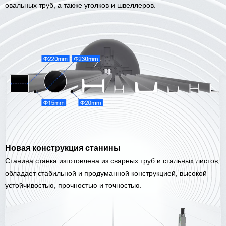
обеспечение CypCut разработано специально для глубокой
овальных труб, а также уголков и швеллеров.
кастомизации в лазерной резке, отличается удобством
использования, богатым функционалом и подходит для
различных производственных задач
4.Поддержка обработки различных типов труб, включая гибкие и
разнообразные сечения, для удовлетворения широкого спектра
потребностей клиентов
Новая конструкция станины
Станина станка изготовлена из сварных труб и стальных листов,
обладает стабильной и продуманной конструкцией, высокой
устойчивостью, прочностью и точностью.