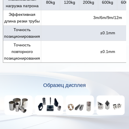
80kg
120kg
200kg
600kg
600
нагрузка патрона
Эффективная
3m/6m/9m/12m
длина резки трубы
Точность
±0.1mm
позиционирования
Точность
повторного
±0.1mm
позиционирования
Образец дисплея