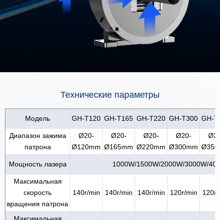
Технические параметры
Модель
GH-T120
GH-T165
GH-T220
GH-T300
GH-T
Диапазон зажима
Ø20-
Ø20-
Ø20-
Ø20-
Ø20
патрона
Ø120mm
Ø165mm
Ø220mm
Ø300mm
Ø35
Мощность лазера
1000W/1500W/2000W/3000W/40
Максимальная
скорость
140r/min
140r/min
140r/min
120r/min
120r/
вращения патрона
Максимальная