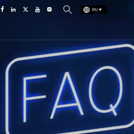







RU
