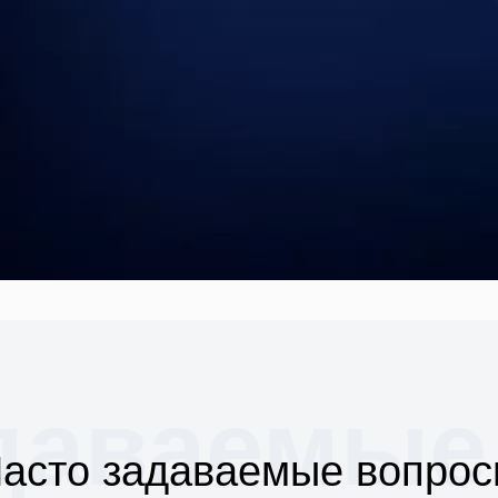
адаваемые
асто задаваемые вопро