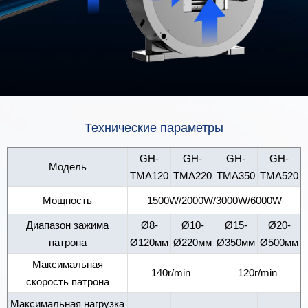
Технические параметры
GH-
GH-
GH-
GH-
Модель
TMA120
TMA220
TMA350
TMA520
Мощность
1500W/2000W/3000W/6000W
Диапазон зажима
Ø8-
Ø10-
Ø15-
Ø20-
патрона
Ø120мм
Ø220мм
Ø350мм
Ø500мм
Максимальная
140r/min
120r/min
скорость патрона
Максимальная нагрузка