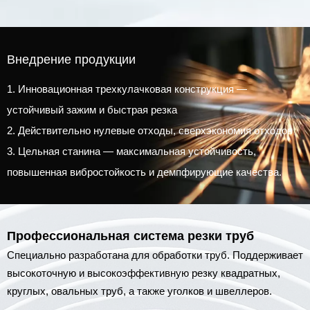
Внедрение продукции
1. Инновационная трехкулачковая конструкция —
устойчивый зажим и быстрая резка
2. Действительно нулевые отходы, сверхэкономия отходов
3. Цельная станина — максимальная устойчивость,
повышенная вибростойкость и демпфирующие качества.
4. Двустороннее следящее поддерживающее устройство —
уменьшает погрешности обработки, обеспечивает
равномерное усилие на всю металлическую трубу и
Профессиональная система резки труб
повышает точность резки.
Специально разработана для обработки труб. Поддерживает
высокоточную и высокоэффективную резку квадратных,
круглых, овальных труб, а также уголков и швеллеров.