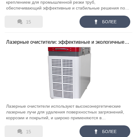
креплением для промышленной резки труб,
обеспечивающий эффективные и стабильные решения по
резке.


15
БОЛЕЕ
Лазерные очистители: эффективные и экологичные
решения для обработки поверхностей
Лазерные очистители используют высокоэнергетические
лазерные лучи для удаления поверхностных загрязнений,
коррозии и покрытий, и широко применяются в
металлообработке, защите культурных реликвий и очистке
пресс-форм, обладая высокой эффективностью, защитой


15
БОЛЕЕ
окружающей среды и неразрушающими свойствами.