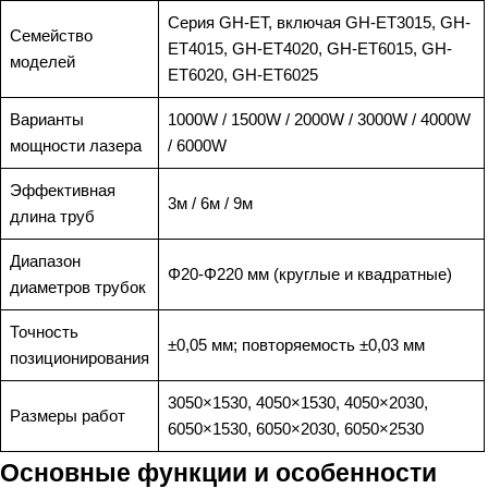
Серия GH-ET, включая GH-ET3015, GH-
Семейство
ET4015, GH-ET4020, GH-ET6015, GH-
моделей
ET6020, GH-ET6025
Варианты
1000W / 1500W / 2000W / 3000W / 4000W
мощности лазера
/ 6000W
Эффективная
3м / 6м / 9м
длина труб
Диапазон
Φ20-Φ220 мм (круглые и квадратные)
диаметров трубок
Точность
±0,05 мм; повторяемость ±0,03 мм
позиционирования
3050×1530, 4050×1530, 4050×2030,
Размеры работ
6050×1530, 6050×2030, 6050×2530
Основные функции и особенности