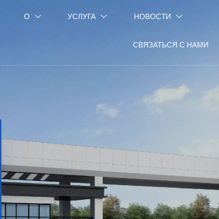
О
УСЛУГА
НОВОСТИ



СВЯЗАТЬСЯ С НАМИ