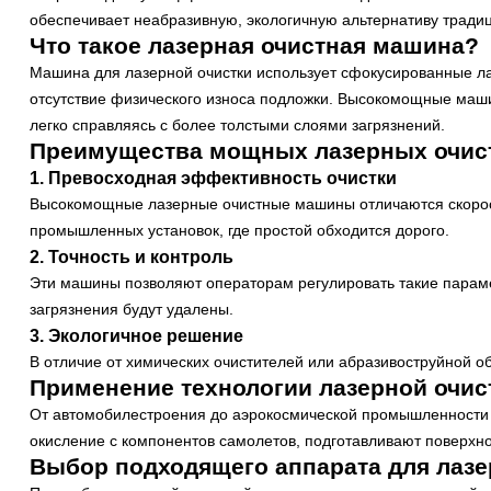
обеспечивает неабразивную, экологичную альтернативу трад
Что такое лазерная очистная машина?
Машина для лазерной очистки использует сфокусированные ла
отсутствие физического износа подложки. Высокомощные маши
легко справляясь с более толстыми слоями загрязнений.
Преимущества мощных лазерных очи
1. Превосходная эффективность очистки
Высокомощные лазерные очистные машины отличаются скорос
промышленных установок, где простой обходится дорого.
2. Точность и контроль
Эти машины позволяют операторам регулировать такие парамет
загрязнения будут удалены.
3. Экологичное решение
В отличие от химических очистителей или абразивоструйной об
Применение технологии лазерной очис
От автомобилестроения до аэрокосмической промышленности 
окисление с компонентов самолетов, подготавливают поверхно
Выбор подходящего аппарата для лазе