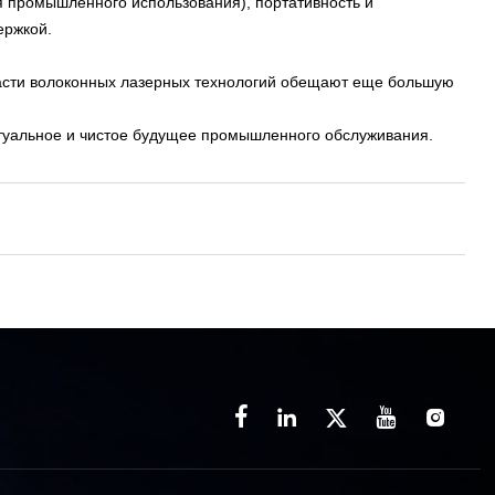
я промышленного использования), портативность и
ержкой.
ласти волоконных лазерных технологий обещают еще большую
туальное и чистое будущее промышленного обслуживания.




