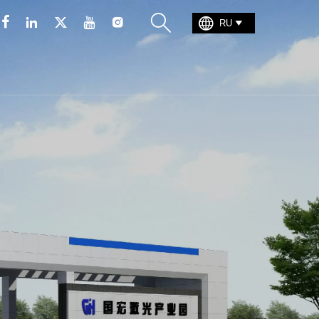







RU
