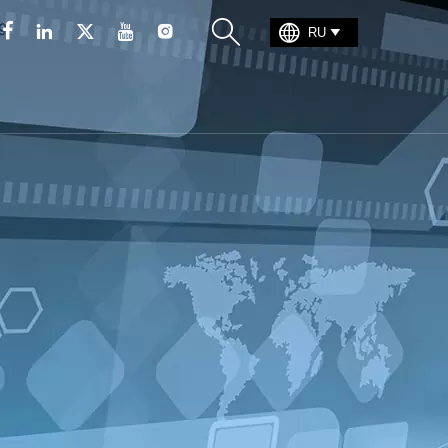







RU
