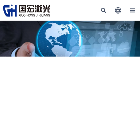


