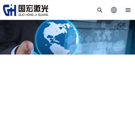


