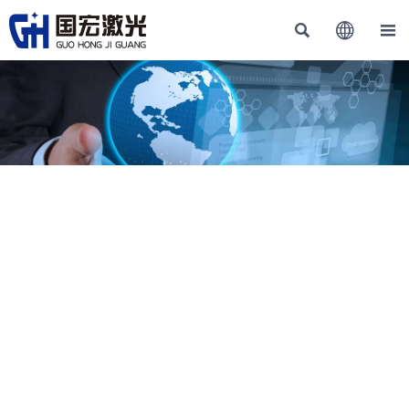


