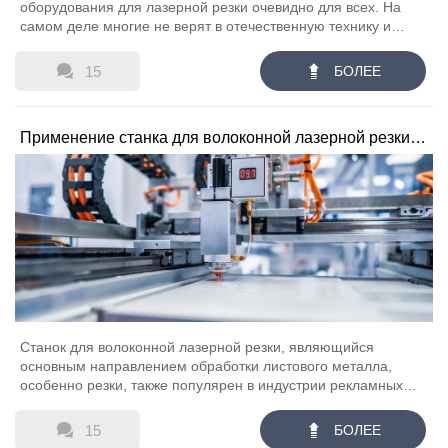
оборудования для лазерной резки очевидно для всех. На
самом деле многие не верят в отечественную технику и
всегда сравнивают ее с импортной. С ростом отечественного
оборудования, произведенного в Китае, оно все больше и


15
БОЛЕЕ
больше получает признание внутри страны и за рубежом.
Должен признать, наша страна имеет технический уровень
технологий, имеет скорость развития. Внутренний станок для
Применение станка для волоконной лазерной резки в
лазерной резки, который хорош, отечественные товары при
самосовершенствовании, станок для лазерной резки занял
индустрии рекламных вывесок
значительную долю рынка.
Станок для волоконной лазерной резки, являющийся
основным направлением обработки листового металла,
особенно резки, также популярен в индустрии рекламных
вывесок, так почему же станки для лазерной резки могут
широко использоваться в индустрии рекламных вывесок?


15
БОЛЕЕ