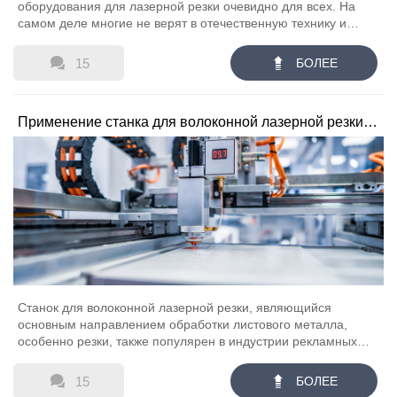
оборудования для лазерной резки очевидно для всех. На
самом деле многие не верят в отечественную технику и
всегда сравнивают ее с импортной. С ростом отечественного
оборудования, произведенного в Китае, оно все больше и


15
БОЛЕЕ
больше получает признание внутри страны и за рубежом.
Должен признать, наша страна имеет технический уровень
технологий, имеет скорость развития. Внутренний станок для
Применение станка для волоконной лазерной резки в
лазерной резки, который хорош, отечественные товары при
самосовершенствовании, станок для лазерной резки занял
индустрии рекламных вывесок
значительную долю рынка.
Станок для волоконной лазерной резки, являющийся
основным направлением обработки листового металла,
особенно резки, также популярен в индустрии рекламных
вывесок, так почему же станки для лазерной резки могут
широко использоваться в индустрии рекламных вывесок?


15
БОЛЕЕ