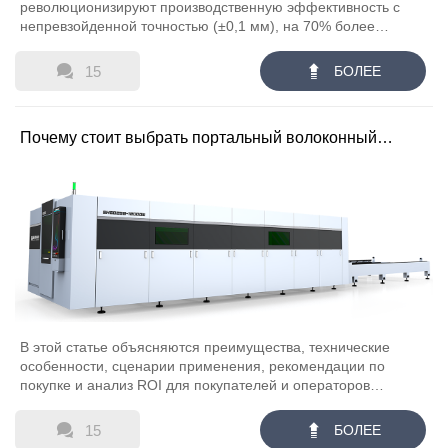
революционизируют производственную эффективность с
непревзойденной точностью (±0,1 мм), на 70% более
быстрой переналадкой и на 30-50% более высоким OEE.
Узнайте, почему ведущие производители выбирают серию


15
БОЛЕЕ
GH-T от Guohong Laser для круглосуточной работы,
интеллектуальной автоматизации и отраслевых решений.
Ознакомьтесь с потенциалом ROI в нашей сравнительной
Почему стоит выбрать портальный волоконный
таблице данных.
лазерный резак большого формата?
В этой статье объясняются преимущества, технические
особенности, сценарии применения, рекомендации по
покупке и анализ ROI для покупателей и операторов
портальных волоконных лазерных резаков большого
формата, с учетом практических характеристик и отраслевых


15
БОЛЕЕ
аспектов.